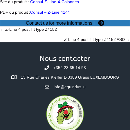
Site du produit :
Consul-Z-Line-4-Colonnes
PDF du produit :
Consul – Z-Line 4144
Contact us for more informations !
Posts
← Z-Line 4 post lift type Z4152
Z-Line 4 post lift type Z4152 ASD →
navigation
Nous contacter
+352 23 65 14 93
13 Rue Charles Kieffer L-8389 Grass LUXEMBOURG
info@equindus.lu