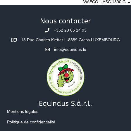
WAECO – ASC 1300 G →
navigation
Nous contacter
+352 23 65 14 93
13 Rue Charles Kieffer L-8389 Grass LUXEMBOURG
info@equindus.lu
Equindus S.à.r.l.
Mentions légales
Politique de confidentialité