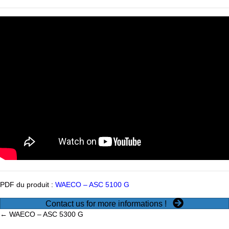
PDF du produit :
WAECO – ASC 5100 G
Contact us for more informations !
Posts
← WAECO – ASC 5300 G