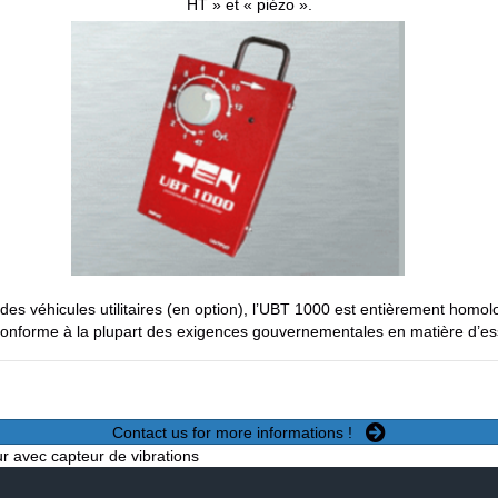
HT » et « piézo ».
t des véhicules utilitaires (en option), l’UBT 1000 est entièrement homo
conforme à la plupart des exigences gouvernementales en matière d’ess
Contact us for more informations !
 avec capteur de vibrations