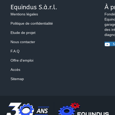
Equindus S.à.r.l.
À p
Mentions légales
Fondé
Equind
Politique de confidentialité
garage
des in
Etude de projet
diagno
Nous contacter
N
F.A.Q
Offre d'emploi
Accès
Sitemap