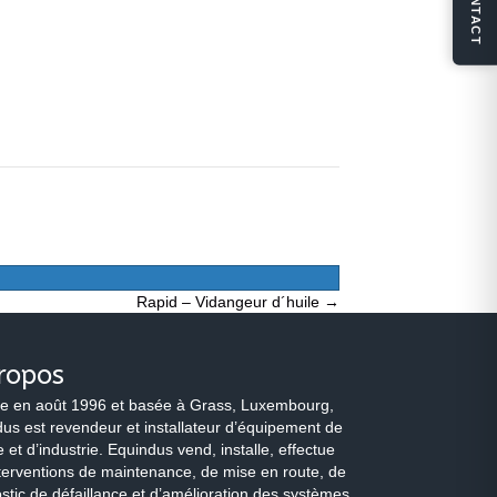
CONTACT
Rapid – Vidangeur d´huile →
ropos
e en août 1996 et basée à Grass, Luxembourg,
us est revendeur et installateur d’équipement de
 et d’industrie. Equindus vend, installe, effectue
terventions de maintenance, de mise en route, de
stic de défaillance et d’amélioration des systèmes.