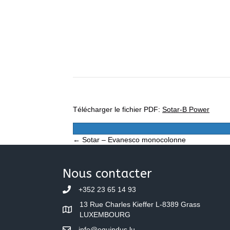
Télécharger le fichier PDF:
Sotar-B Power
Posts
← Sotar – Evanesco monocolonne
navigation
Nous contacter
+352 23 65 14 93
13 Rue Charles Kieffer L-8389 Grass
LUXEMBOURG
info@equindus.lu