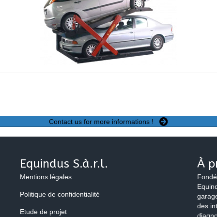
Contact us for more informations !
Equindus S.à.r.l.
À p
Mentions légales
Fondé
Equind
Politique de confidentialité
garage
des in
Etude de projet
diagno