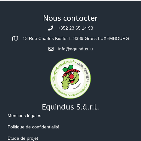
navigation
Nous contacter
+352 23 65 14 93
13 Rue Charles Kieffer L-8389 Grass LUXEMBOURG
info@equindus.lu
Equindus S.à.r.l.
Mentions légales
Politique de confidentialité
Etude de projet