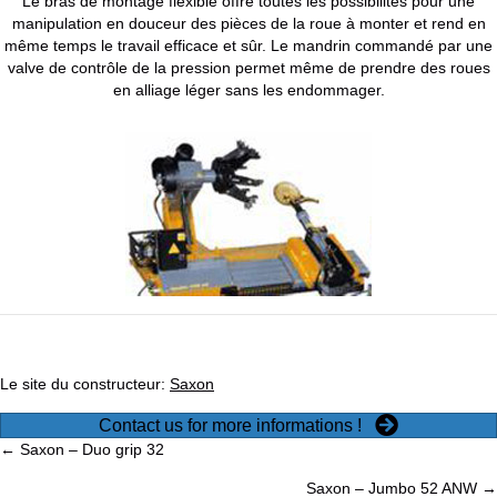
Le bras de montage flexible offre toutes les possibilités pour une
manipulation en douceur des pièces de la roue à monter et rend en
même temps le travail efficace et sûr. Le mandrin commandé par une
valve de contrôle de la pression permet même de prendre des roues
en alliage léger sans les endommager.
Le site du constructeur:
Saxon
Contact us for more informations !
Posts
← Saxon – Duo grip 32
Saxon – Jumbo 52 ANW →