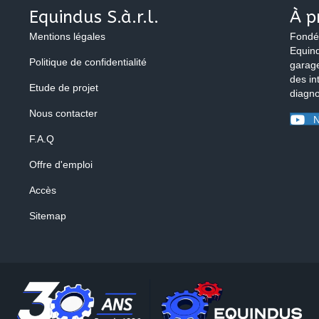
Equindus S.à.r.l.
À p
Mentions légales
Fondé
Equind
Politique de confidentialité
garage
des in
Etude de projet
diagno
Nous contacter
N
F.A.Q
Offre d'emploi
Accès
Sitemap