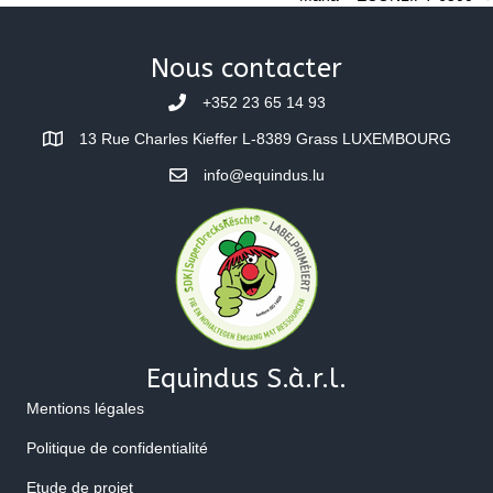
navigation
Nous contacter
+352 23 65 14 93
13 Rue Charles Kieffer L-8389 Grass LUXEMBOURG
info@equindus.lu
Equindus S.à.r.l.
Mentions légales
Politique de confidentialité
Etude de projet