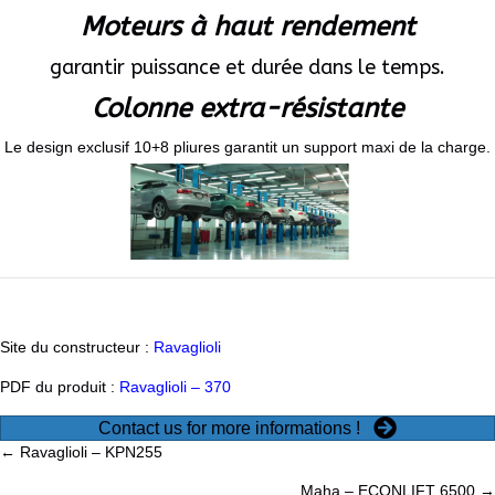
Moteurs à haut rendement
garantir puissance et durée dans le temps.
Colonne extra-résistante
Le design exclusif 10+8 pliures garantit un support maxi de la charge.
Site du constructeur :
Ravaglioli
PDF du produit :
Ravaglioli – 370
Contact us for more informations !
Posts
← Ravaglioli – KPN255
Maha – ECONLIFT 6500 →