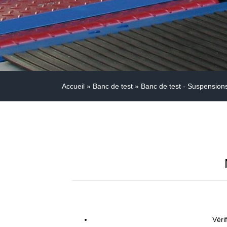
Accueil
»
Banc de test
»
Banc de test - Suspension
Véri