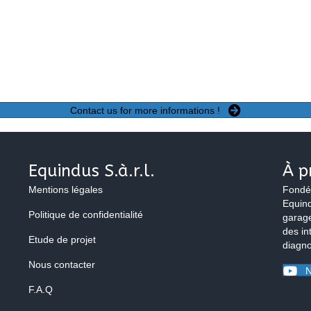
Contact us for more informations !
Equindus S.à.r.l.
À p
Mentions légales
Fondé
Equind
Politique de confidentialité
garage
des in
Etude de projet
diagno
Nous contacter
N
F.A.Q