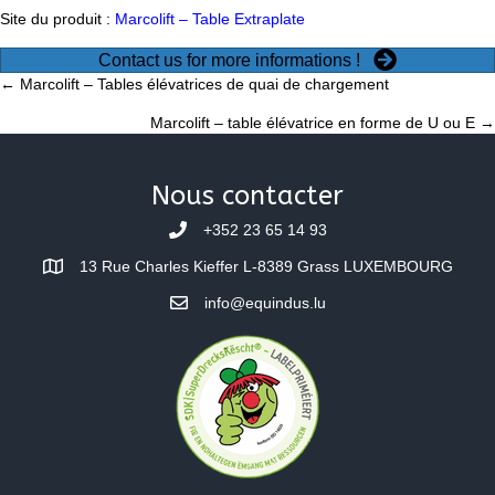
Site du produit :
Marcolift – Table Extraplate
Contact us for more informations !
Posts
← Marcolift – Tables élévatrices de quai de chargement
Marcolift – table élévatrice en forme de U ou E →
navigation
Nous contacter
+352 23 65 14 93
13 Rue Charles Kieffer L-8389 Grass LUXEMBOURG
info@equindus.lu