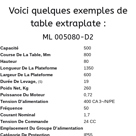
Voici quelques exemples de
table extraplate :
ML 005080-D2
Capacité
500
Course De La Table, Mm
800
Hauteur
80
Longueur De La Plateforme
1350
Largeur De La Plateforme
600
Durée De Levage,
19
(S)
Poids Net, Kg
260
Puissance Du Moteur
0,72
Tension D’alimentation
400 CA 3~/N/PE
Fréquence
50
Courant Nominal
1,7
Tension De Commande
24 CC
Emplacement Du Groupe D’alimentation
Catégorie De Protection
IP55