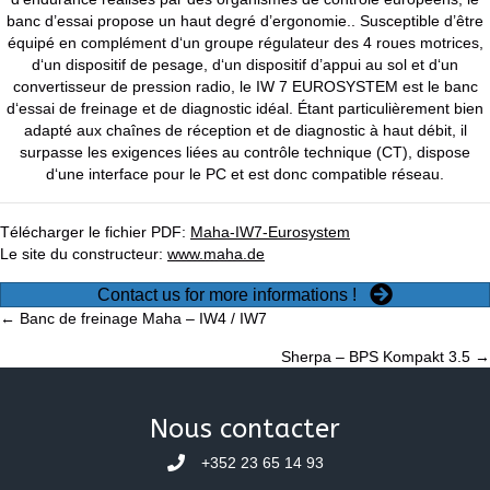
banc d’essai
propose un haut degré d’ergonomie.. Susceptible d’être
équipé en complément d‘un groupe régulateur des 4 roues motrices,
d‘un dispositif de pesage, d‘un dispositif d’appui au sol et d‘un
convertisseur de pression radio, le IW 7 EUROSYSTEM est le banc
d‘essai de freinage et de diagnostic idéal. Étant particulièrement bien
adapté aux chaînes de réception et de diagnostic à haut débit, il
surpasse les exigences liées au contrôle technique (CT), dispose
d‘une interface pour le PC et est donc compatible réseau.
Télécharger le fichier PDF:
Maha-IW7-Eurosystem
Le site du constructeur:
www.maha.de
Contact us for more informations !
Posts
← Banc de freinage Maha – IW4 / IW7
Sherpa – BPS Kompakt 3.5 →
navigation
Nous contacter
+352 23 65 14 93