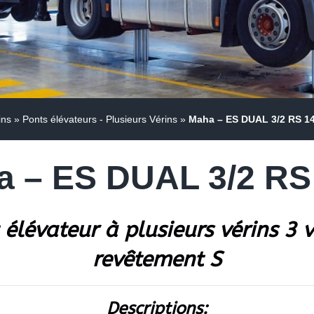
ins
»
Ponts élévateurs - Plusieurs Vérins
»
Maha – ES DUAL 3/2 RS 14
 – ES DUAL 3/2 RS
élévateur à plusieurs vérins 3 
revêtement S
Descriptions: