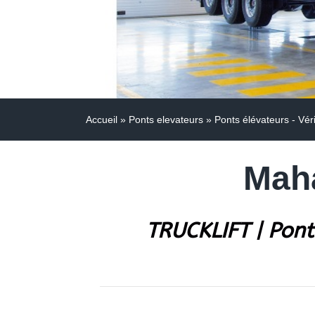
Accueil
»
Ponts elevateurs
»
Ponts élévateurs - Vér
Maha
TRUCKLIFT | Pont 