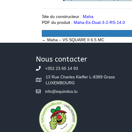
Site du constructeur :
Maha
PDF du produit :
Maha-Es-Dual-3-2-RS-14.0
Posts
← Maha – VS SQUARE II 6.5 MC
navigation
Nous contacter
+352 23 65 14 93
13 Rue Charles Kieffer L-8389 Grass
LUXEMBOURG
info@equindus.lu