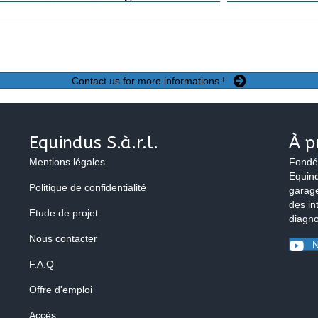
Contact us for more informations !
Equindus S.à.r.l.
À p
Mentions légales
Fondé
Equind
Politique de confidentialité
garage
des in
Etude de projet
diagno
Nous contacter
N
F.A.Q
Offre d'emploi
Accès