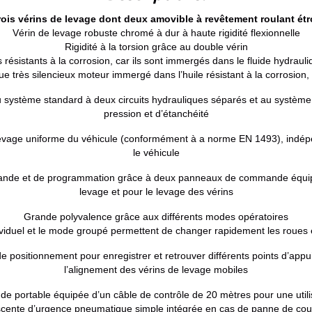
trois vérins de levage dont deux amovible à revêtement roulant étr
Vérin de levage robuste chromé à dur à haute rigidité flexionnelle
Rigidité à la torsion grâce au double vérin
 résistants à la corrosion, car ils sont immergés dans le fluide hydrau
e très silencieux moteur immergé dans l’huile résistant à la corrosion, 
 système standard à deux circuits hydrauliques séparés et au système
pression et d’étanchéité
evage uniforme du véhicule (conformément à a norme EN 1493), indépe
le véhicule
mande et de programmation grâce à deux panneaux de commande équipés d
levage et pour le levage des vérins
Grande polyvalence grâce aux différents modes opératoires
viduel et le mode groupé permettent de changer rapidement les roues e
positionnement pour enregistrer et retrouver différents points d’appui
l’alignement des vérins de levage mobiles
 portable équipée d’un câble de contrôle de 20 mètres pour une utili
cente d’urgence pneumatique simple intégrée en cas de panne de cou