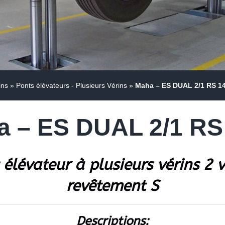
ins
»
Ponts élévateurs - Plusieurs Vérins
»
Maha – ES DUAL 2/1 RS 14
 – ES DUAL 2/1 RS
élévateur à plusieurs vérins 2 
revêtement S
Descriptions: