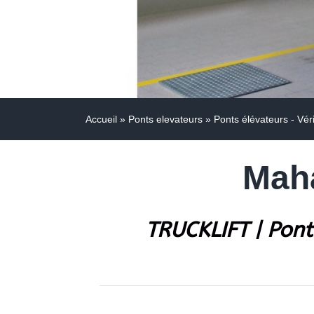
Accueil
»
Ponts elevateurs
»
Ponts élévateurs - Vér
Maha
TRUCKLIFT | Pont 