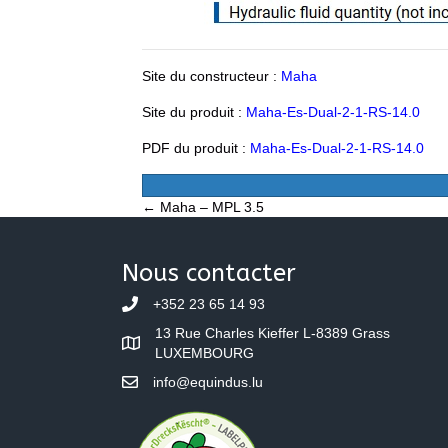
Site du constructeur :
Maha
Site du produit :
Maha-Es-Dual-2-1-RS-14.0
PDF du produit :
Maha-Es-Dual-2-1-RS-14.0
Posts
← Maha – MPL 3.5
navigation
Nous contacter
+352 23 65 14 93
13 Rue Charles Kieffer L-8389 Grass
LUXEMBOURG
info@equindus.lu