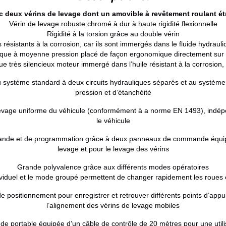
ec deux vérins de levage dont un amovible à revêtement roulant étr
Vérin de levage robuste chromé à dur à haute rigidité flexionnelle
Rigidité à la torsion grâce au double vérin
 résistants à la corrosion, car ils sont immergés dans le fluide hydrau
que à moyenne pression placé de façon ergonomique directement sur l
e très silencieux moteur immergé dans l’huile résistant à la corrosion, 
 système standard à deux circuits hydrauliques séparés et au système
pression et d’étanchéité
evage uniforme du véhicule (conformément à a norme EN 1493), indépe
le véhicule
mande et de programmation grâce à deux panneaux de commande équipés d
levage et pour le levage des vérins
Grande polyvalence grâce aux différents modes opératoires
viduel et le mode groupé permettent de changer rapidement les roues e
positionnement pour enregistrer et retrouver différents points d’appui
l’alignement des vérins de levage mobiles
 portable équipée d’un câble de contrôle de 20 mètres pour une utili