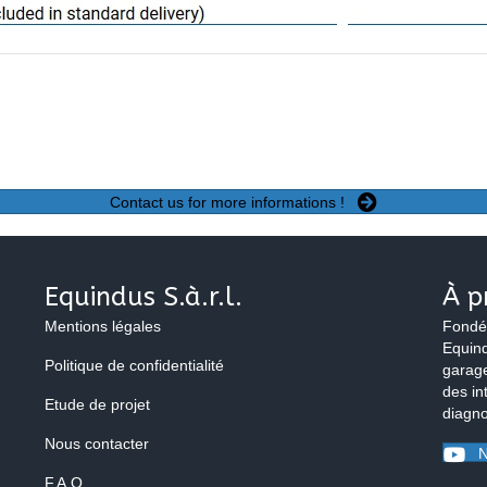
Contact us for more informations !
Equindus S.à.r.l.
À p
Mentions légales
Fondé
Equind
Politique de confidentialité
garage
des in
Etude de projet
diagno
Nous contacter
N
F.A.Q