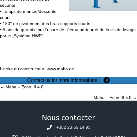
sécurité
• Temps de montée/descente
court
• 180° de pivotement des bras-supports courts
• 5 ans de garantie sur l‘usure de l‘écrou porteur et de la vis de levage
par le „Système HWR“
Le site du constructeur:
www.maha.de
Contact us for more informations !
Posts
← Maha – Econ III 4.0
Maha – Econ III 5.0 →
navigation
Nous contacter
+352 23 65 14 93