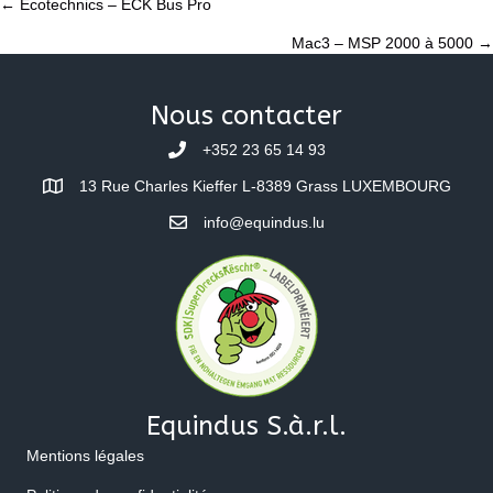
Posts
← Ecotechnics – ECK Bus Pro
Mac3 – MSP 2000 à 5000 →
navigation
Nous contacter
+352 23 65 14 93
13 Rue Charles Kieffer L-8389 Grass LUXEMBOURG
info@equindus.lu
Equindus S.à.r.l.
Mentions légales