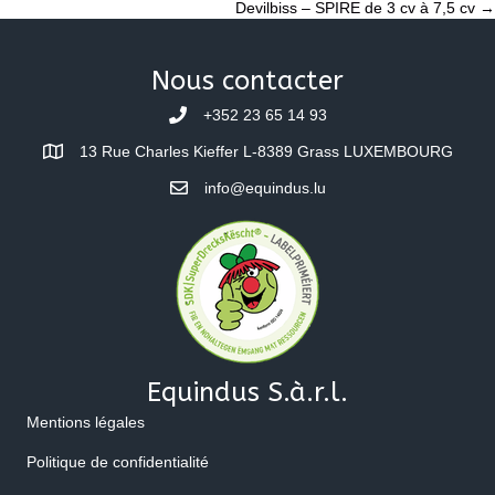
Devilbiss – SPIRE de 3 cv à 7,5 cv →
navigation
Nous contacter
+352 23 65 14 93
13 Rue Charles Kieffer L-8389 Grass LUXEMBOURG
info@equindus.lu
Equindus S.à.r.l.
Mentions légales
Politique de confidentialité