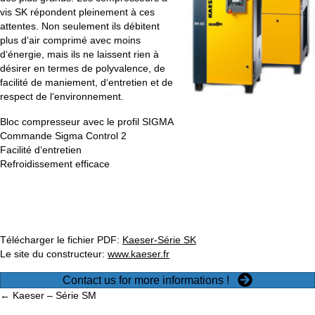
vis SK répondent pleinement à ces
attentes. Non seulement ils débitent
plus d‘air comprimé avec moins
d‘énergie, mais ils ne laissent rien à
désirer en termes de polyvalence, de
facilité de maniement, d‘entretien et de
respect de l‘environnement.
Bloc compresseur avec le profil SIGMA
Commande Sigma Control 2
Facilité d‘entretien
Refroidissement efficace
Télécharger le fichier PDF:
Kaeser-Série SK
Le site du constructeur:
www.kaeser.fr
Contact us for more informations !
Posts
← Kaeser – Série SM