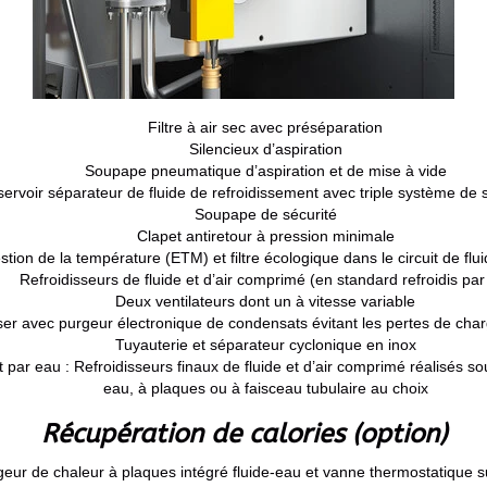
Filtre à air sec avec préséparation
Silencieux d’aspiration
Soupape pneumatique d’aspiration et de mise à vide
ervoir séparateur de fluide de refroidissement avec triple système de 
Soupape de sécurité
Clapet antiretour à pression minimale
ion de la température (ETM) et filtre écologique dans le circuit de flu
Refroidisseurs de fluide et d’air comprimé (en standard refroidis par 
Deux ventilateurs dont un à vitesse variable
er avec purgeur électronique de condensats évitant les pertes de cha
Tuyauterie et séparateur cyclonique en inox
 par eau : Refroidisseurs finaux de fluide et d’air comprimé réalisés s
eau, à plaques ou à faisceau tubulaire au choix
Récupération de calories (option)
eur de chaleur à plaques intégré fluide-eau et vanne thermostatique s