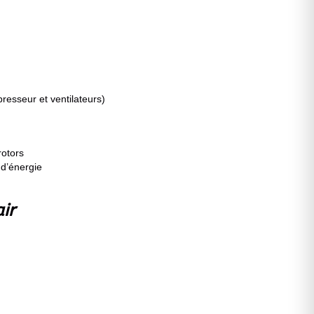
presseur et ventilateurs)
rotors
 d’énergie
air