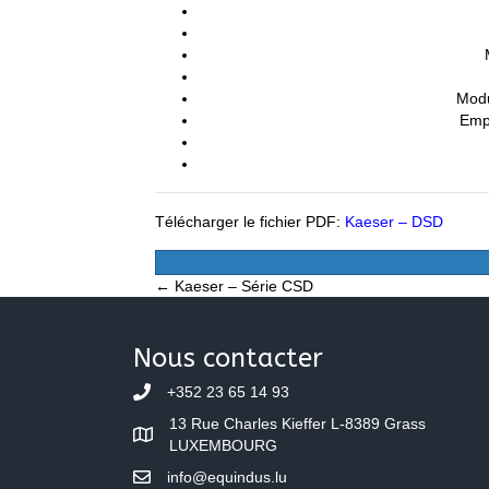
Modu
Emp
Télécharger le fichier PDF:
Kaeser – DSD
Posts
← Kaeser – Série CSD
navigation
Nous contacter
+352 23 65 14 93
13 Rue Charles Kieffer L-8389 Grass
LUXEMBOURG
info@equindus.lu