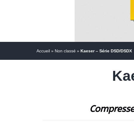
Accueil
»
Non classé
»
Kaeser – Série DSD/DSDX
Ka
Compresseu