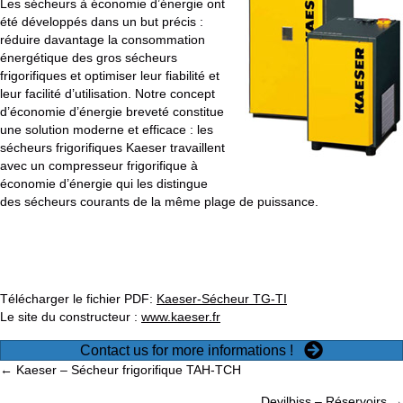
Les sécheurs à économie d’énergie ont
été développés dans un but précis :
réduire davantage la consommation
énergétique des gros sécheurs
frigorifiques et optimiser leur fiabilité et
leur facilité d’utilisation. Notre concept
d’économie d’énergie breveté constitue
une solution moderne et efficace : les
sécheurs frigorifiques Kaeser travaillent
avec un compresseur frigorifique à
économie d’énergie qui les distingue
des sécheurs courants de la même plage de puissance.
Télécharger le fichier PDF:
Kaeser-Sécheur TG-TI
Le site du constructeur :
www.kaeser.fr
Contact us for more informations !
Posts
← Kaeser – Sécheur frigorifique TAH-TCH
Devilbiss – Réservoirs →