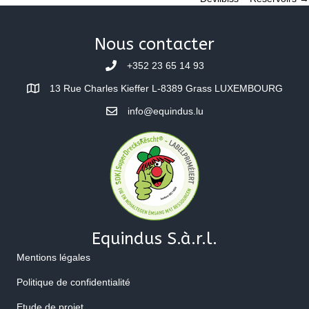
navigation
Nous contacter
+352 23 65 14 93
13 Rue Charles Kieffer L-8389 Grass LUXEMBOURG
info@equindus.lu
Equindus S.à.r.l.
Mentions légales
Politique de confidentialité
Etude de projet