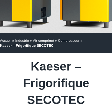
Accueil
»
Industrie
»
Air comprimé
»
Compresseur
»
Kaeser – Frigorifique SECOTEC
Kaeser –
Frigorifique
SECOTEC