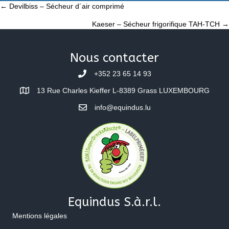
Posts
← Devilbiss – Sécheur d´air comprimé
Kaeser – Sécheur frigorifique TAH-TCH →
navigation
Nous contacter
+352 23 65 14 93
13 Rue Charles Kieffer L-8389 Grass LUXEMBOURG
info@equindus.lu
Equindus S.à.r.l.
Mentions légales