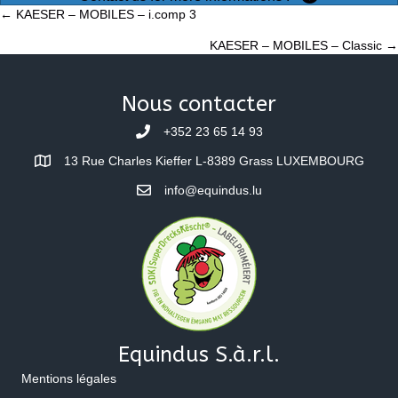
Posts
← KAESER – MOBILES – i.comp 3
KAESER – MOBILES – Classic →
navigation
Nous contacter
+352 23 65 14 93
13 Rue Charles Kieffer L-8389 Grass LUXEMBOURG
info@equindus.lu
Equindus S.à.r.l.
Mentions légales