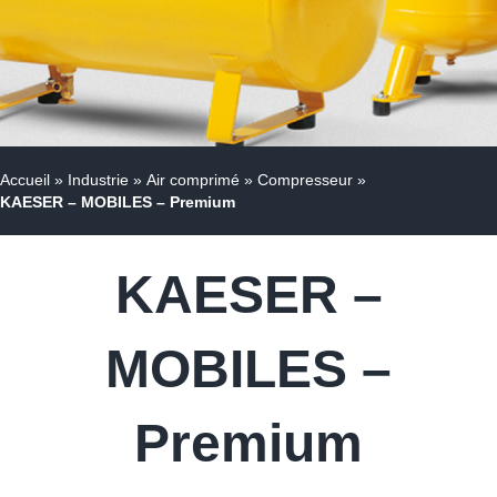
Accueil
»
Industrie
»
Air comprimé
»
Compresseur
»
KAESER – MOBILES – Premium
KAESER –
MOBILES –
Premium