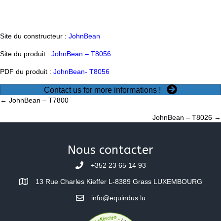
Site du constructeur :
JohnBean
Site du produit :
JohnBean – T8056
PDF du produit :
JohnBean- T8056
Contact us for more informations !
Posts
← JohnBean – T7800
JohnBean – T8026 →
navigation
Nous contacter
+352 23 65 14 93
13 Rue Charles Kieffer L-8389 Grass LUXEMBOURG
info@equindus.lu