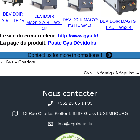
DÉVIDOIR
DÉVIDOIR
DÉVIDOIR MAGYS
AIR – TF-4R
DÉVIDOIR MAGYS –
MAGYS AIR – WS-
EAU – WS-4L
EAU – W5S-4L
4R
Le site du constructeur:
http://www.gys.fr/
La page du produit:
Poste Gys Dévidoirs
Contact us for more informations !
Posts
← Gys – Chariots
Gys – Néomig / Néopulse →
navigation
Nous contacter
+352 23 65 14 93
13 Rue Charles Kieffer L-8389 Grass LUXEMBOURG
info@equindus.lu