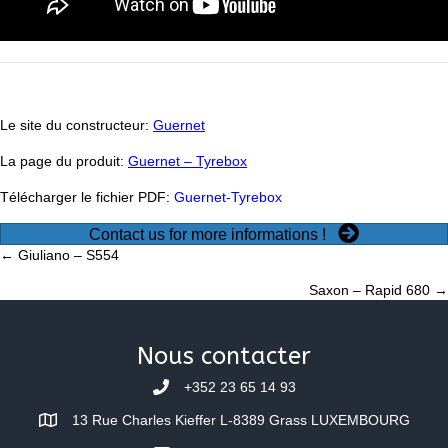
Le site du constructeur:
Guernet
La page du produit:
Guernet – Tyrebox
Télécharger le fichier PDF:
Guernet-Tyrebox
Contact us for more informations !
Posts
← Giuliano – S554
Saxon – Rapid 680 →
navigation
Nous contacter
+352 23 65 14 93
13 Rue Charles Kieffer L-8389 Grass LUXEMBOURG