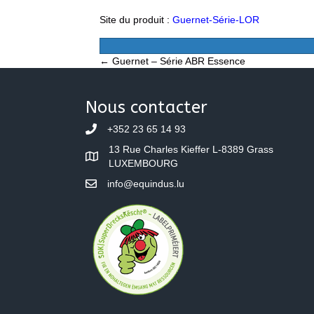
Site du produit :
Guernet-Série-LOR
Posts
← Guernet – Série ABR Essence
navigation
Nous contacter
+352 23 65 14 93
13 Rue Charles Kieffer L-8389 Grass
LUXEMBOURG
info@equindus.lu