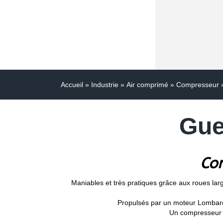
Accueil
»
Industrie
»
Air comprimé
»
Compresseur
Gue
Com
Maniables et très pratiques grâce aux roues la
Propulsés par un moteur Lombardin
Un compresseur f