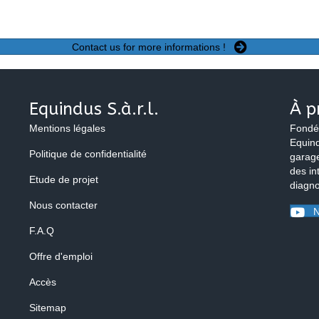
Contact us for more informations !
Equindus S.à.r.l.
À p
Mentions légales
Fondé
Equind
Politique de confidentialité
garage
des in
Etude de projet
diagno
Nous contacter
N
F.A.Q
Offre d'emploi
Accès
Sitemap