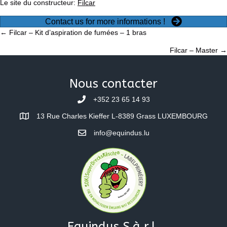
Le site du constructeur:
Filcar
Contact us for more informations !
Posts
← Filcar – Kit d’aspiration de fumées – 1 bras
Filcar – Master →
navigation
Nous contacter
+352 23 65 14 93
13 Rue Charles Kieffer L-8389 Grass LUXEMBOURG
info@equindus.lu
Equindus S.à.r.l.