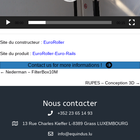
00:00
00:15
Site du constructeur :
EuroRoller
Site du produit :
EuroRoller-Euro-Rails
Contact us for more informations !
Posts
← Nederman – FilterBox10M
RUPES – Conception 3D →
navigation
Nous contacter
+352 23 65 14 93
13 Rue Charles Kieffer L-8389 Grass LUXEMBOURG
info@equindus.lu