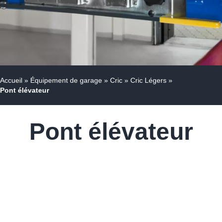
Accueil
»
Équipement de garage
»
Cric
»
Cric Légers
»
Pont élévateur
Pont élévateur