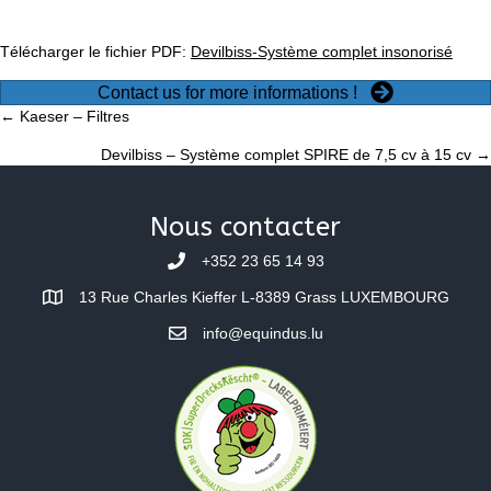
Télécharger le fichier PDF:
Devilbiss-Système complet insonorisé
Contact us for more informations !
Posts
← Kaeser – Filtres
Devilbiss – Système complet SPIRE de 7,5 cv à 15 cv →
navigation
Nous contacter
+352 23 65 14 93
13 Rue Charles Kieffer L-8389 Grass LUXEMBOURG
info@equindus.lu