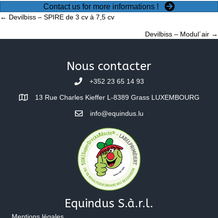
Contact us for more informations !
Posts
← Devilbiss – SPIRE de 3 cv à 7,5 cv
Devilbiss – Modul´air →
navigation
Nous contacter
+352 23 65 14 93
13 Rue Charles Kieffer L-8389 Grass LUXEMBOURG
info@equindus.lu
Equindus S.à.r.l.
Mentions légales