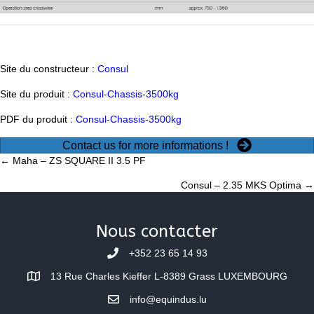
Site du constructeur :
Consul
Site du produit :
Consul-Chassis-3500kg
PDF du produit :
Consul-Chassis-3500kg
Contact us for more informations !
Posts
← Maha – ZS SQUARE II 3.5 PF
Consul – 2.35 MKS Optima →
navigation
Nous contacter
+352 23 65 14 93
13 Rue Charles Kieffer L-8389 Grass LUXEMBOURG
info@equindus.lu