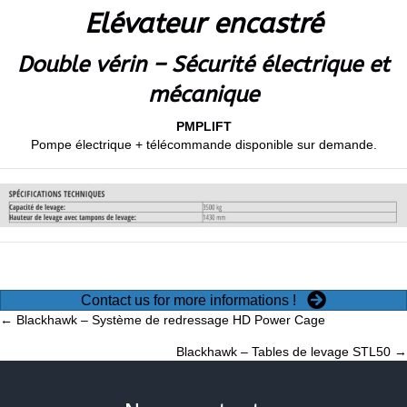
Elévateur encastré
Double vérin – Sécurité électrique et
mécanique
PMPLIFT
Pompe électrique + télécommande disponible sur demande.
Contact us for more informations !
Posts
← Blackhawk – Système de redressage HD Power Cage
Blackhawk – Tables de levage STL50 →
navigation