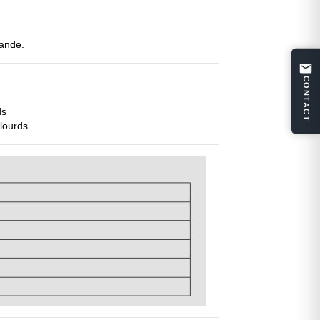
mande.
CONTACT
ds
 lourds