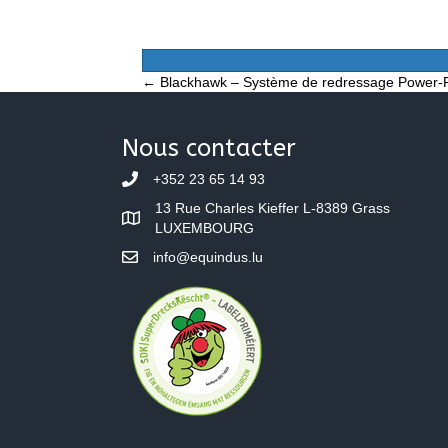
Posts
← Blackhawk – Système de redressage Power-
navigation
Nous contacter
+352 23 65 14 93
13 Rue Charles Kieffer L-8389 Grass
LUXEMBOURG
info@equindus.lu