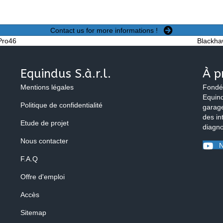
Contact us for more informations !
Pro46
Blackha
Equindus S.à.r.l.
À p
Mentions légales
Fondé
Equind
Politique de confidentialité
garage
des in
Etude de projet
diagno
Nous contacter
N
F.A.Q
Offre d'emploi
Accès
Sitemap