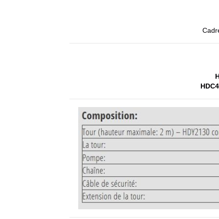
Cadre
HDC4