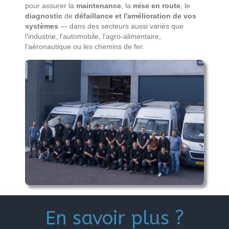
pour assurer la
maintenance
, la
mise en route
, le
diagnostic
de
défaillance et l'amélioration de vos
systèmes
— dans des secteurs aussi variés que
l'industrie, l'automobile, l'agro-alimentaire,
l'aéronautique ou les chemins de fer.
En savoir plus ?