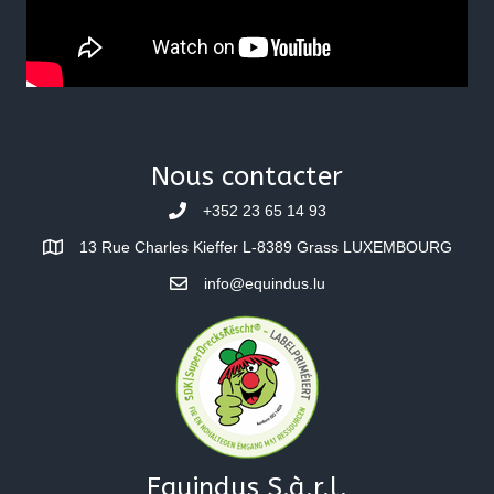
Nous contacter
+352 23 65 14 93
13 Rue Charles Kieffer L-8389 Grass LUXEMBOURG
info@equindus.lu
Equindus S.à.r.l.