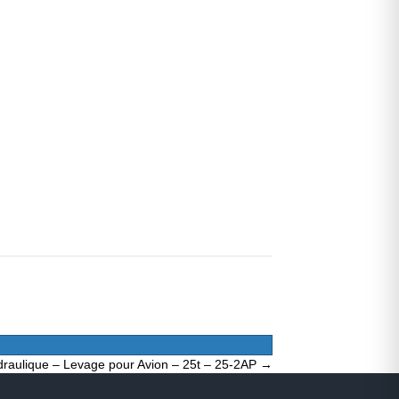
raulique – Levage pour Avion – 25t – 25-2AP →