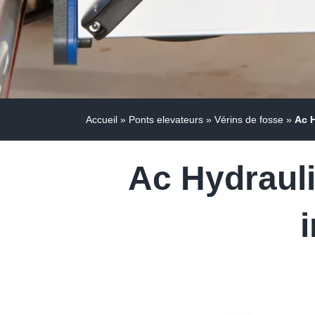
Accueil
»
Ponts elevateurs
»
Vérins de fosse
»
Ac H
Ac Hydrauli