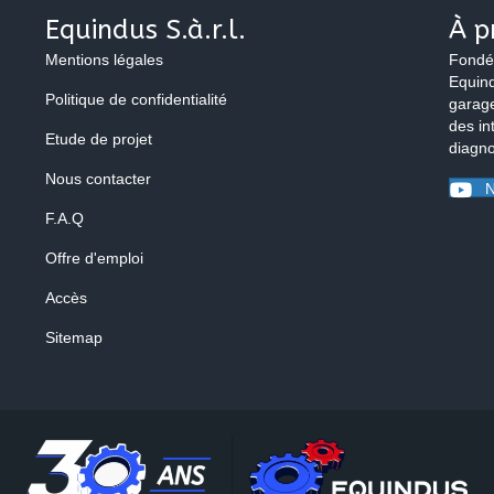
Equindus S.à.r.l.
À p
Mentions légales
Fondé
Equind
Politique de confidentialité
garage
des in
Etude de projet
diagno
Nous contacter
N
F.A.Q
Offre d'emploi
Accès
Sitemap