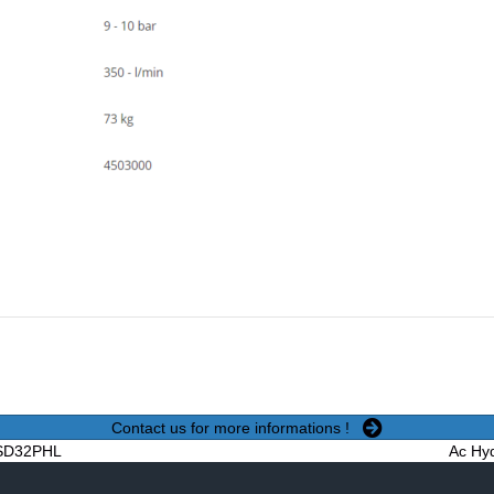
Contact us for more informations !
– SD32PHL
Ac Hyd